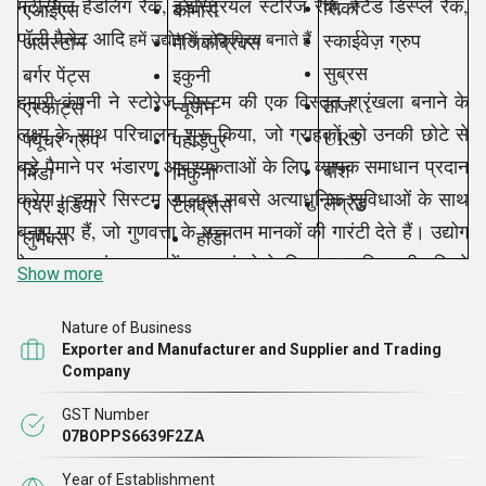
मटेरियल हैंडलिंग रैक, इंडस्ट्रियल स्टोरेज रैक, स्टैंड डिस्प्ले रैक,
सिर्का
एआईएस
कोमोरी
पॉली पैलेट आदि
स्काईवेज़ ग्रुप
अलस्टोन
हमें उद्योग में लोकप्रिय बनाते हैं।
मैजिकब्रिक्स
सुब्रस
बर्गर पेंट्स
इकुनी
हमारी कंपनी ने स्टोरेज सिस्टम की एक विस्तृत श्रृंखला बनाने के
ताज
एस्कॉर्ट्स
न्यूजेन
लक्ष्य के साथ परिचालन शुरू किया, जो ग्राहकों को उनकी छोटे से
URS
फ्यूचर ग्रुप
पहाड़पुर
बड़े पैमाने पर भंडारण आवश्यकताओं के लिए व्यापक समाधान प्रदान
बॉश
मिंडा
मिकुनी
करेगा। हमारे सिस्टम उपलब्ध सबसे अत्याधुनिक सुविधाओं के साथ
लेग्रैंड
एयर इंडिया
टैलब्रोस
बनाए गए हैं, जो गुणवत्ता के उच्चतम मानकों की गारंटी देते हैं। उद्योग
लुमैक्स
होंडा
के उच्चतम संभव मानकों तक पहुंचने के लिए QC यूनिट पूरी गति से
Show more
काम करती है।
Nature of Business
Exporter and Manufacturer and Supplier and Trading
गुणवत्ता
Company
GST Number
हमारी कंपनी बाजार में प्रसिद्ध है, हमारे पास प्रख्यात ISO
07BOPPS6639F2ZA
9001:2015 प्रमाणन है। हम उन कुछ व्यवसायों में से एक हैं जिन्हें
Year of Establishment