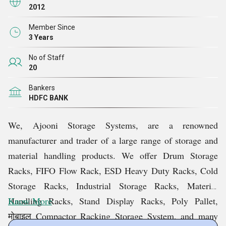
कम समय में प्रमाणन प्राप्त हुआ है। हमारा हर आइटम क्वालिटी के
2012
साथ बनाया गया है। मापने योग्य मेट्रिक्स के साथ, हम सभी
Member Since
हितधारकों से किए गए अपने वादों को लगातार और समय पर पूरा
3 Years
करते हैं और उन्हें बढ़ाते हैं
।
No of Staff
20
के सिद्धांत
गुणवत्ता प्रबंधन
Bankers
HDFC BANK
हमने गुणवत्ता प्रबंधन
के कुछ सिद्धांतों को अपनाया है और उनका
उल्लेख नीचे
दिया गया है:
We, Ajooni Storage Systems, are a renowned
manufacturer and trader of a large range of storage and
लीडरशिप
material handling products. We offer Drum Storage
ग्राहक फ़ोकस
Racks, FIFO Flow Rack, ESD Heavy Duty Racks, Cold
निरंतर सुधार
Storage Racks, Industrial Storage Racks, Material
सही प्रक्रिया दृष्टिकोण
Handling Racks, Stand Display Racks, Poly Pallet,
Know More
लोगों को शामिल करना
मोबाइल Compactor Racking Storage System, and many