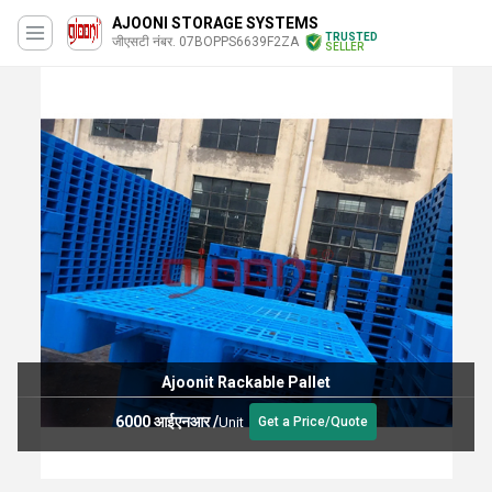
AJOONI STORAGE SYSTEMS
TRUSTED
जीएसटी नंबर. 07BOPPS6639F2ZA
SELLER
Ajoonit Rackable Pallet
6000 आईएनआर
/
Unit
Get a Price/Quote